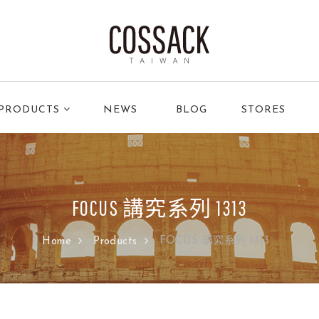
PRODUCTS
NEWS
BLOG
STORES
FOCUS 講究系列 1313
FOCUS 講究系列 1313
Home
Products