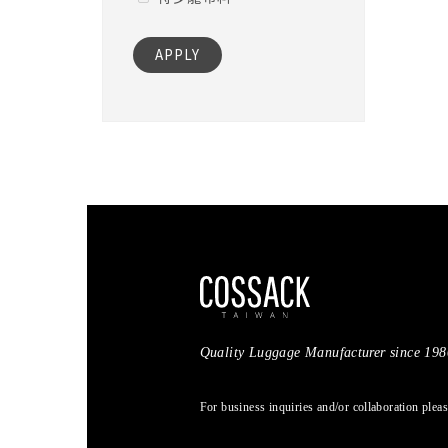
APPLY
Quality Luggage Manufacturer since 198
For business inquiries and/or collaboration ple