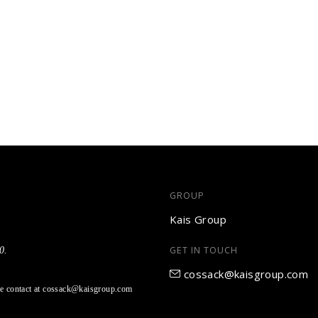
GROUP
Kais Group
0.
GET IN TOUCH
cossack@kaisgroup.com
ase contact at cossack@kaisgroup.com