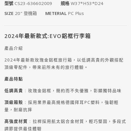
型號
CS23-636602009
規格
W37*H53*D24
SIZE
20" 登機箱
METERIAL
PC Plus
2024年最新款式:EVO鋁框行李箱
產品介紹
2024年最新款玫瑰金鋁框旅行箱，以低調高貴的外觀搭配
頂級零配件
，帶來前所未有的旅行體驗。
產品特點
低調高貴
: 玫瑰金鋁框
，簡約而不失優雅
，彰顯獨特品味
頂級箱殼
: 採用業界最高規格德國拜耳PC塑料
，強韌輕
量
，耐磨抗摔
高強度材質
: 拉桿採用航太鋁合金材質
，輕巧堅固
，多段式
調節提供最佳體驗