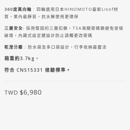
360度萬向輪
: 四輪選用日本HINOMOTO最新Lisof材
質
，業內最靜音
，抗水解使用更環保
三層安全
: 採用堅固的三層扣鎖
，TSA海關密碼鎖避免安檢
破壞
，
內藏式設定鍵設計防止誤觸更改密碼
乾溼分離
: 防水袋及多口袋設計
，行李收納最靈活
箱重約3.7kg
。
符合 CNS15331 檢驗標準。
$6,980
TWD